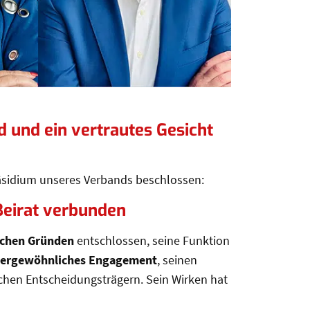
und ein vertrautes Gesicht im Beirat
 und ein vertrautes Gesicht
sidium unseres Verbands beschlossen:
 Beirat verbunden
ichen Gründen
entschlossen, seine Funktion
ergewöhnliches Engagement
, seinen
ichen Entscheidungsträgern. Sein Wirken hat