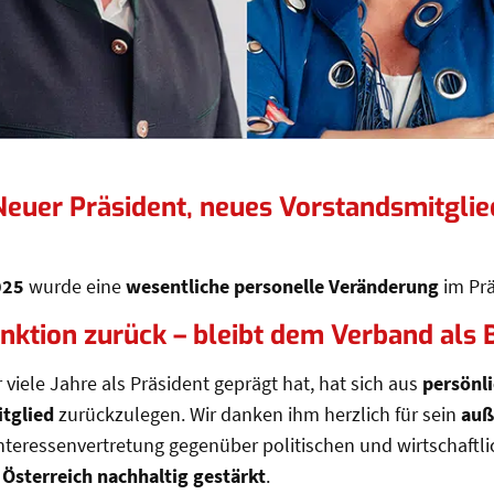
uer Präsident, neues Vorstandsmitglied 
euer Präsident, neues Vorstandsmitglied
025
wurde eine
wesentliche personelle Veränderung
im Prä
Funktion zurück – bleibt dem Verband als
viele Jahre als Präsident geprägt hat, hat sich aus
persönl
tglied
zurückzulegen. Wir danken ihm herzlich für sein
auß
Interessenvertretung gegenüber politischen und wirtschaftl
 Österreich nachhaltig gestärkt
.