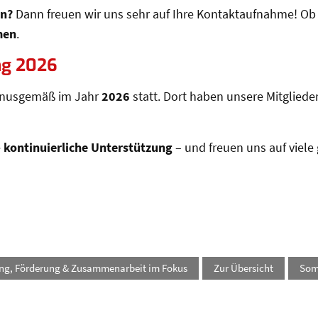
en?
Dann freuen wir uns sehr auf Ihre Kontaktaufnahme! Ob i
men
.
ng 2026
rnusgemäß im Jahr
2026
statt. Dort haben unsere Mitgliede
e
kontinuierliche Unterstützung
– und freuen uns auf viele
rung, Förderung & Zusammenarbeit im Fokus
Zur Übersicht
Somm