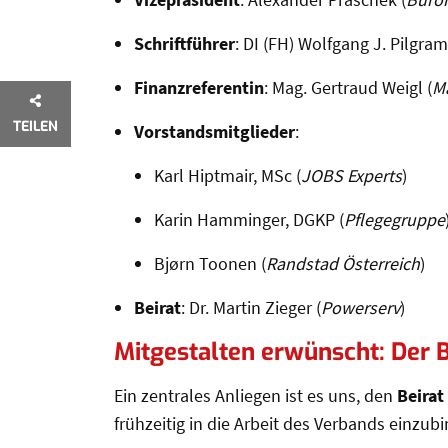
Schriftführer
: DI (FH) Wolfgang J. Pilgram
Finanzreferentin
: Mag. Gertraud Weigl (
M
TEILEN
Vorstandsmitglieder
:
Karl Hiptmair, MSc (
JOBS Experts
)
Karin Hamminger, DGKP (
Pflegegruppe
Bjørn Toonen (
Randstad Österreich
)
Beirat
: Dr. Martin Zieger (
Powerserv
)
Mitgestalten erwünscht: Der B
Ein zentrales Anliegen ist es uns, den
Beirat
frühzeitig in die Arbeit des Verbands einzu