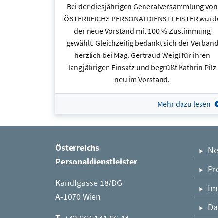
Bei der diesjährigen Generalversammlung von
ÖSTERREICHS PERSONALDIENSTLEISTER wurd
der neue Vorstand mit 100 % Zustimmung
gewählt. Gleichzeitig bedankt sich der Verban
herzlich bei Mag. Gertraud Weigl für ihren
langjährigen Einsatz und begrüßt Kathrin Pilz
neu im Vorstand.
Mehr dazu lesen
Österreichs
Ne
Personaldienstleister
Pr
Kandlgasse 18/DG
Im
A-1070 Wien
Da
T
+43 664 141 66 44