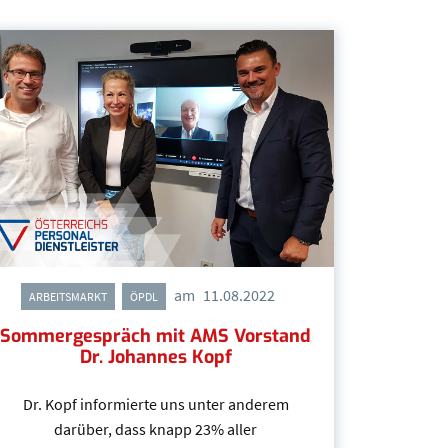
am
11.08.2022
,
ARBEITSMARKT
ÖPDL
Sommergespräch mit AMS Vorstand
Dr. Johannes Kopf
Dr. Kopf informierte uns unter anderem
darüber, dass knapp 23% aller