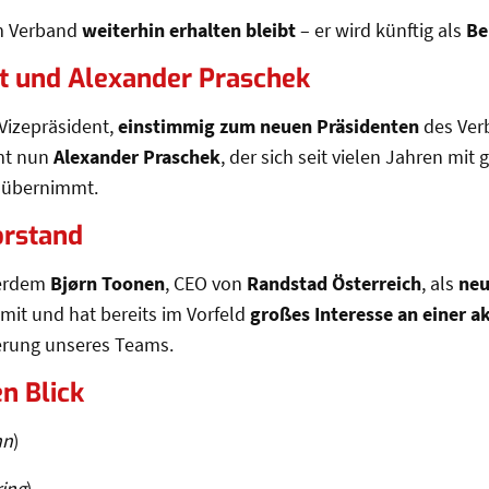
em Verband
weiterhin erhalten bleibt
– er wird künftig als
Be
t und Alexander Praschek
 Vizepräsident,
einstimmig zum neuen Präsidenten
des Ver
mt nun
Alexander Praschek
, der sich seit vielen Jahren mi
n übernimmt.
orstand
ßerdem
Bjørn Toonen
, CEO von
Randstad Österreich
, als
neu
mit und hat bereits im Vorfeld
großes Interesse an einer a
terung unseres Teams.
n Blick
nn
)
ing
)