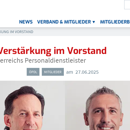
S
Die
NEWS
VERBAND & MITGLIEDER
MITGLIEDERB
UNTERMENÜ FÜR „VER
D VERSTÄRKUNG IM VORSTAND
KUNG IM VORSTAND
Verstärkung im Vorstand
erreichs Personaldienstleister
am
27.06.2025
,
ÖPDL
MITGLIEDER