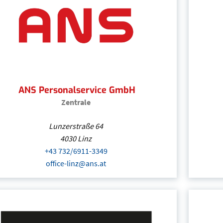
zentrale@akzente-personal.at
(Öffnet eventuell ein
AKZENTE PersonalbereitstellungsgesmbH
ANS Personalservice GmbH
Zentrale
Lunzerstraße 64
4030
Linz
+43 732/6911-3349
(Öffnet eventuell ein Programm 
office-linz@ans.at
(Öffnet eventuell ein Programm um
ANS Personalservice GmbH
| Oberösterreich
+43 732/6911-3349
(Öffnet eventuell ein Pro
office-linz@ans.at
(Öffnet eventuell ein Progra