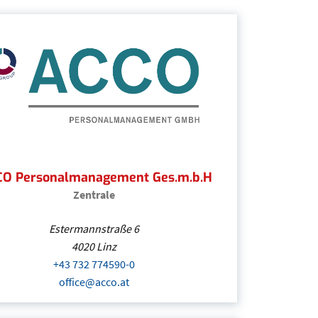
O Personalmanagement Ges.m.b.H
Zentrale
Estermannstraße 6
4020
Linz
 die Nummer „0043+43316242604“ anzurufen)
+43 732 774590-0
(Öffnet eventuell ein Programm um d
m um an den Empfänger eine E-Mail zu schicken)
office@acco.at
(Öffnet eventuell ein Programm um an d
ACCO Personalmanagement Ges.m.b.H
| Oberöste