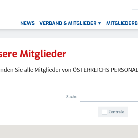
S
Die
NEWS
VERBAND & MITGLIEDER
MITGLIEDERB
UNTERMENÜ FÜR „VER
GLIEDER
ere Mitglieder
finden Sie alle Mitglieder von ÖSTERREICHS PERSON
re Mitglieder
Suche
Zentrale