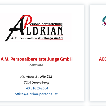
A.M. Personalbereitstellungs GmbH
ACC
Zentrale
Kärntner Straße 532
8054
Seiersberg
+43 316 242604
(Öffnet eventuell ein Programm um
office@aldrian-personal.at
(Öffnet eventuell ein Program
A.M. Personalbereitstellungs GmbH
| Steiermark