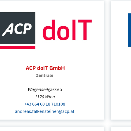
+43 316 242604
(Öffnet eventuell ein Programm u
office@aldrian-personal.at
(Öffnet eventuell ein P
ACP doIT GmbH
Zentrale
Wagenseilgasse 3
1120
Wien
+43 664 60 18 710108
(Öffnet eventuell ein Programm
andreas.falkensteiner@acp.at
(Öffnet eventuell ein Progr
ACP doIT GmbH
| Wien