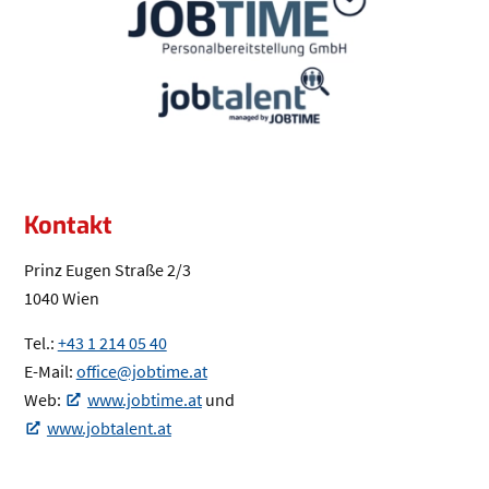
Kontakt
Prinz Eugen Straße 2/3
1040 Wien
Tel.:
+43 1 214 05 40
(Öffnet eventuell ein Programm um die Nu
E-Mail:
office@jobtime.at
(Öffnet eventuell ein Programm um an
Web:
www.jobtime.at
und
(Öffnet in einem neuen Tab oder Fenster)
www.jobtalent.at
(Öffnet in einem neuen Tab oder Fenster)