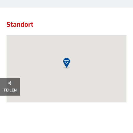
Standort
Standort
TEILEN