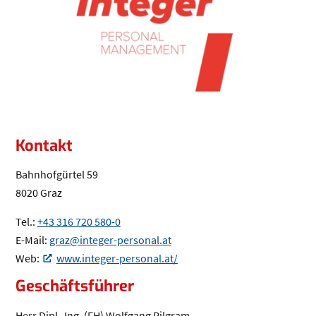
Kontakt
Bahnhofgürtel 59
8020 Graz
Tel.:
+43 316 720 580-0
(Öffnet eventuell ein Programm um die
E-Mail:
graz@integer-personal.at
(Öffnet eventuell ein Program
Web:
www.integer-personal.at/
(Öffnet in einem neuen Tab oder Fenster)
Geschäftsführer
Herr Dipl.-Ing. (FH) Wolfgang Pilgram