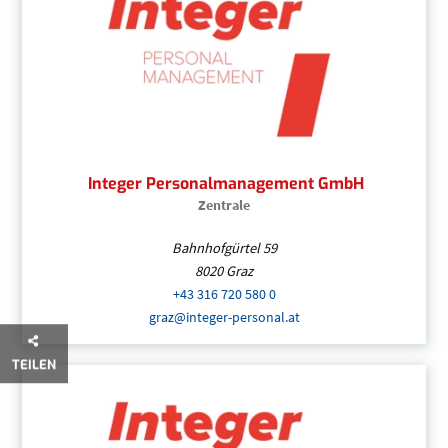
Integer Personalmanagement GmbH
Zentrale
Bahnhofgürtel 59
8020
Graz
+43 316 720 580 0
(Öffnet eventuell ein Prog
graz@integer-personal.at
(Öffnet eventuell ein P
Integer Personalmanagement GmbH
| Stei
TEILEN
+43 316 720 580 0
(Öffnet eventuell ein Pr
graz@integer-personal.at
(Öffnet eventuell 
Integer Personalmanagement GmbH