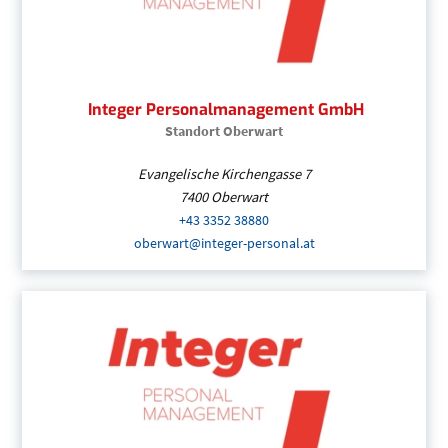
Integer Personalmanagement GmbH
Standort Oberwart
Evangelische Kirchengasse 7
7400
Oberwart
+43 3352 38880
(Öffnet eventuell ein Progr
oberwart@integer-personal.at
(Öffnet eventuell ein
Integer Personalmanagement GmbH
| Burge
+43 3352 38880
(Öffnet eventuell ein Progra
oberwart@integer-personal.at
(Öffnet eventue
Integer Personalmanagement GmbH