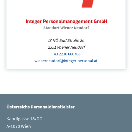
Integer Personalmanagement GmbH
Standort Wiener Neudorf
IZ NÖ-Süd Straße 2e
2351
Wiener Neudorf
+43 2236 660708
(Öffnet eventuell ein Prog
wienerneudorf@integer-personal.at
(Öffnet eventuell 
Integer Personalmanagement GmbH
| Niederös
+43 2236 660708
(Öffnet eventuell ein Program
wienerneudorf@integer-personal.at
(Öffnet even
Seitenleiste
Integer Personalmanagement GmbH
Österreichs Personaldienstleister
Kandlgasse 18/DG
A-1070 Wien