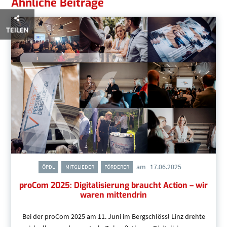
Ähnliche Beiträge
TEILEN
am
17.06.2025
,
,
ÖPDL
MITGLIEDER
FÖRDERER
proCom 2025: Digitalisierung braucht Action – wir
waren mittendrin
Bei der proCom 2025 am 11. Juni im Bergschlössl Linz drehte