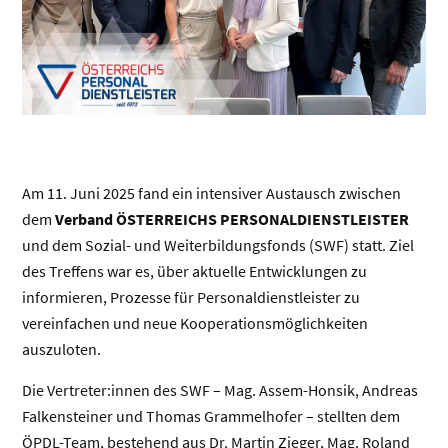
Treffen am 11.6.2025 in Wien
Am 11. Juni 2025 fand ein intensiver Austausch zwischen
dem
Verband ÖSTERREICHS PERSONALDIENSTLEISTER
und dem Sozial- und Weiterbildungsfonds (SWF) statt. Ziel
des Treffens war es, über aktuelle Entwicklungen zu
informieren, Prozesse für Personaldienstleister zu
vereinfachen und neue Kooperationsmöglichkeiten
auszuloten.
Die Vertreter:innen des SWF – Mag. Assem-Honsik, Andreas
Falkensteiner und Thomas Grammelhofer – stellten dem
ÖPDL-Team, bestehend aus Dr. Martin Zieger, Mag. Roland