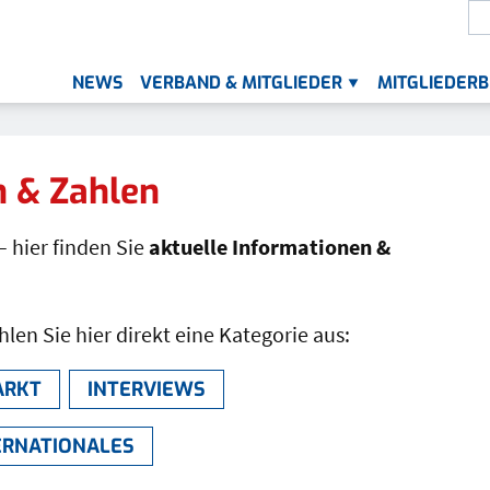
S
Die
NEWS
VERBAND & MITGLIEDER
MITGLIEDERB
UNTERMENÜ FÜR „VER
n & Zahlen
– hier finden Sie
aktuelle Informationen &
en Sie hier direkt eine Kategorie aus:
ARKT
INTERVIEWS
ERNATIONALES