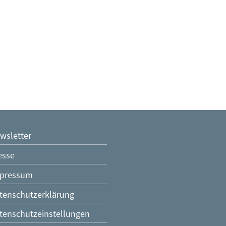
ER-HITECH GmbH
| Wien
876 77 88
(Öffnet eventuell ein Programm um die Nummer „
wsletter
@steiner-hitech.at
(Öffnet eventuell ein Programm um an den
ER-HITECH GmbH
esse
pressum
tenschutzerklärung
tenschutzeinstellungen