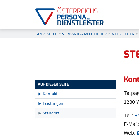
STARTSEITE
VERBAND & MITGLIEDER
MITGLIEDER
Seitenleiste
ST
Kon
Kon
AUF DIESER SEITE
Talpag
Kontakt
1230 
Leistungen
Standort
Tel.:
+
E-Mail
Web: