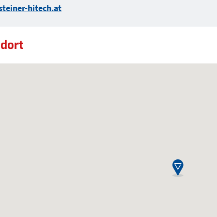
teiner-hitech.at
dort
dort