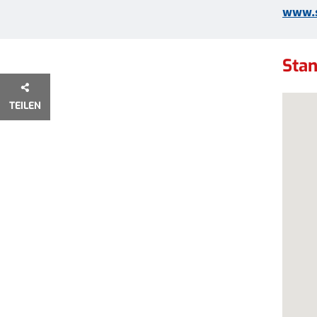
www.s
Stan
Stan
TEILEN