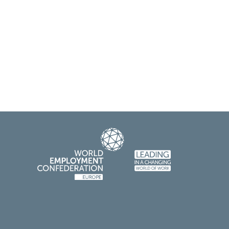
0043+4318767788“ anzurufen)
 Empfänger eine E-Mail zu schicken)