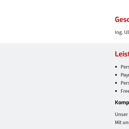
Gesc
Ing. U
Leis
Leis
Per
Pay
Per
Fre
Komp
Unser
Mit un