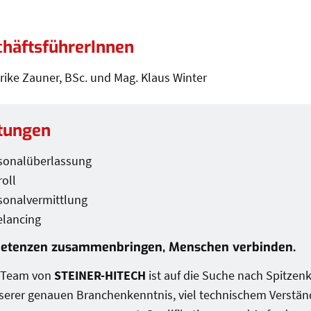
häftsführerInnen
lrike Zauner, BSc. und Mag. Klaus Winter
tungen
tungen
sonalüberlassung
roll
sonalvermittlung
elancing
etenzen zusammenbringen, Menschen verbinden.
 Team von
STEINER-HITECH
ist auf die Suche nach Spitzenk
serer genauen Branchenkenntnis, viel technischem Verstän