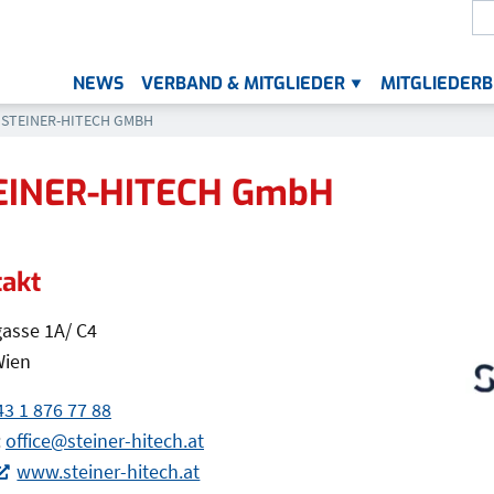
S
Die
NEWS
VERBAND & MITGLIEDER
MITGLIEDERB
UNTERMENÜ FÜR „VER
AKTUELL: STEINER-HITECH GMBH
STEINER-HITECH GMBH
EINER-HITECH GmbH
takt
takt
asse 1A/ C4
Wien
43 1 876 77 88
(Öffnet eventuell ein Programm um die Numm
:
office@steiner-hitech.at
(Öffnet eventuell ein Programm um
www.steiner-hitech.at
(Öffnet in einem neuen Tab oder Fenster)