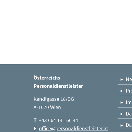
STEIN
+43 1 
Österreichs
Ne
office
Personaldienstleister
STEIN
Pr
Kandlgasse 18/DG
Im
A-1070 Wien
Da
T
+43 664 141 66 44
Da
E
office@personaldienstleister.at