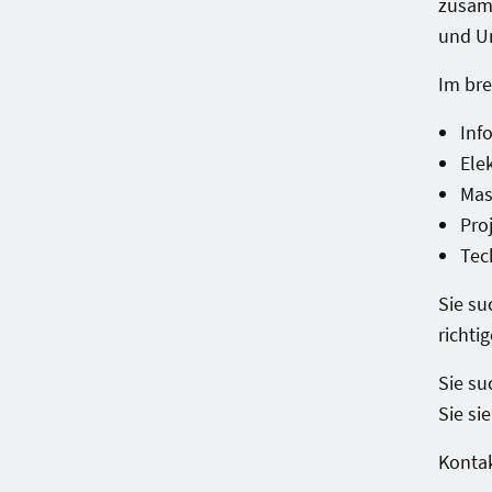
zusam
und U
Im bre
Inf
Ele
Mas
Pro
Tec
Sie su
richti
Sie su
Sie si
Kontak