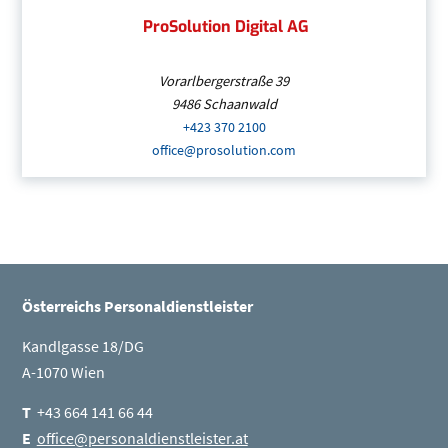
ProSolution Digital AG
Vorarlbergerstraße 39
9486
Schaanwald
+423 370 2100
(Öffnet eventuell ein Progr
office@prosolution.com
(Öffnet eventuell ein Pr
ProSolution Digital AG
| Mauren
+423 370 2100
(Öffnet eventuell ein Progr
office@prosolution.com
(Öffnet eventuell 
Seitenleiste
Österreichs Personaldienstleister
Kandlgasse 18/DG
A-1070 Wien
T
+43 664 141 66 44
E
office@personaldienstleister.at