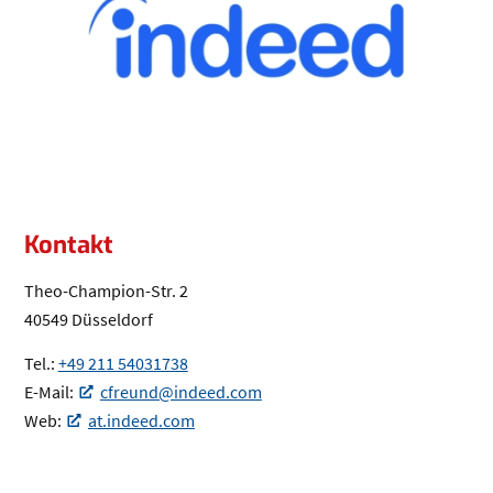
Kontakt
Theo-Champion-Str. 2
40549 Düsseldorf
Tel.:
+49 211 54031738
(Öffnet eventuell ein Programm um die
E-Mail:
cfreund@indeed.com
(Öffnet eventuell ein Programm um an den Empfänger 
Web:
at.indeed.com
(Öffnet in einem neuen Tab oder Fenster)