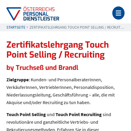
MEN
STARTSEITE
AKTUELL: ZERTIFIKATSLEHRGANG TOUCH POINT SELLING / REC
ZERTIFIKATSLEHRGANG TOUCH POINT SELLING / RECRUITING
Zertifikatslehrgang Touch
Point Selling / Recruiting
by Truchseß und Brandl
Zielgruppe
: Kunden- und PersonalberaterInnen,
VerkäuferInnen, VertrieblerInnen, Personaldisposition,
Niederlassungsleitung, Geschäftsführung – alle, die mit
Akquise und/oder Recruiting zu tun haben.
Touch Point Selling
und
Touch Point Recruiting
sind
revolutionäre und ganzheitliche Vertriebs- und
Rekrutierungsmethoden. Erfahren Sie in dieser