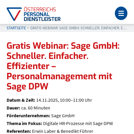
MEN
STARTSEITE
AKTUELL: GRATIS WEBINAR: SAGE GMBH: SCHNELLER. EINFACH
GRATIS WEBINAR: SAGE GMBH: SCHNELLER. EINFACHER. EFFIZIENTER – PERSONALMANAGEMENT MIT SAGE DPW
Gratis Webinar: Sage GmbH:
Schneller. Einfacher.
Effizienter –
Personalmanagement mit
Sage DPW
Datum & Zeit:
14.11.2025, 10:00–11:00 Uhr
Dauer:
ca. 60 Minuten
Förderunternehmen:
Sage GmbH
Thema im Fokus:
Digitale HR-Prozesse mit Sage DPW
Referenten:
Erwin Laber & Benedikt Führer