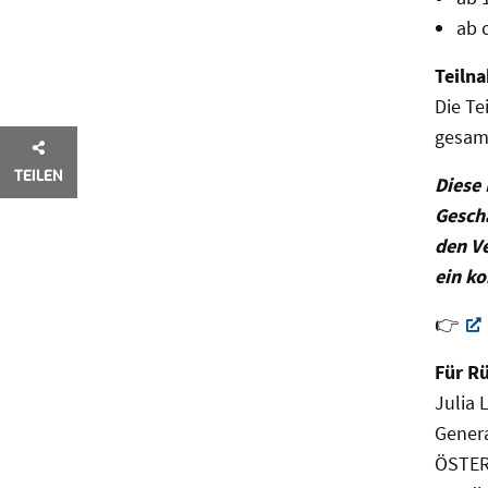
ab 
Teilna
Die Te
gesam
TEILEN
Diese 
Geschä
den V
ein ko
👉
Für Rü
Julia 
Genera
ÖSTER