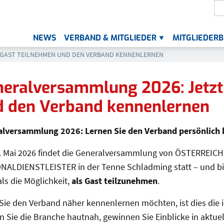
S
Die
NEWS
VERBAND & MITGLIEDER
MITGLIEDERB
UNTERMENÜ FÜR „VER
JETZT ALS GAST TEILNEHMEN UND DEN VERBAND KENNENLERNEN
 GAST TEILNEHMEN UND DEN VERBAND KENNENLERNEN
eralversammlung 2026: Jetzt 
d den Verband kennenlernen
alversammlung 2026: Lernen Sie den Verband persönlich
. Mai 2026 findet die Generalversammlung von ÖSTERREIC
ALDIENSTLEISTER in der Tenne Schladming statt – und bie
ls die Möglichkeit,
als Gast teilzunehmen
.
ie den Verband näher kennenlernen möchten, ist dies die i
n Sie die Branche hautnah, gewinnen Sie Einblicke in aktu