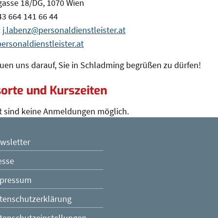
gasse 18/DG, 1070 Wien
+43 664 141 66 44
:
j.labenz@personaldienstleister.at
rsonaldienstleister.at
euen uns darauf, Sie in Schladming begrüßen zu dürfen!
orte und Kurszeiten
t sind keine Anmeldungen möglich.
wsletter
esse
pressum
tenschutzerklärung
tenschutzeinstellungen