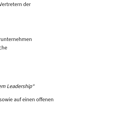
ertretern der
derunternehmen
che
m
gem Leadership“
sowie auf einen offenen