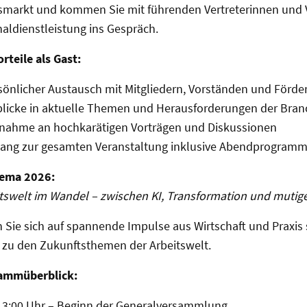
smarkt und kommen Sie mit führenden Vertreterinnen und V
aldienstleistung ins Gespräch.
n Programm um die Nummer „0043+436641416644“ anzurufen)
tuell ein Programm um an den Empfänger eine E-Mail zu schicken)
orteile als Gast:
sönlicher Austausch mit Mitgliedern, Vorständen und För
blicke in aktuelle Themen und Herausforderungen der Bran
lnahme an hochkarätigen Vorträgen und Diskussionen
ang zur gesamten Veranstaltung inklusive Abendprogram
hema 2026:
tswelt im Wandel – zwischen KI, Transformation und muti
 Sie sich auf spannende Impulse aus Wirtschaft und Praxis 
 zu den Zukunftsthemen der Arbeitswelt.
ammüberblick:
13:00 Uhr – Beginn der Generalversammlung