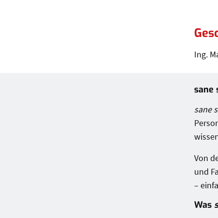
Gesc
Ing. M
Leis
sane 
sane s
Person
wissen
Von de
und Fa
– einfa
Was