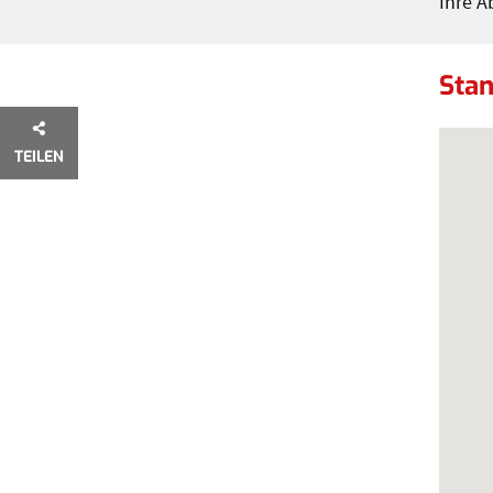
Ihre A
Stan
Stan
TEILEN