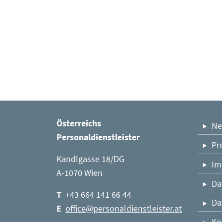
brand
+43 65
Österreichs
Ne
herber
Personaldienstleister
Pr
Kandlgasse 18/DG
Im
A-1070 Wien
Da
T
+43 664 141 66 44
Da
E
office@personaldienstleister.at
Ko