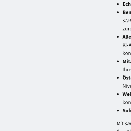
Ech
Ben
staf
zur
All
KI-
konz
Mit
Ihr
Öst
Niv
Wei
kon
Sof
Mit
san