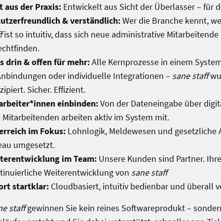
t aus der Praxis:
Entwickelt aus Sicht der Überlasser – für de
utzerfreundlich & verständlich:
Wer die Branche kennt, wei
f
ist so intuitiv, dass sich neue administrative Mitarbeitend
echtfinden.
es drin & offen für mehr:
Alle Kernprozesse in einem System
Anbindungen oder individuelle Integrationen –
sane staff
wur
ipiert. Sicher. Effizient.
arbeiter*innen einbinden:
Von der Dateneingabe über digita
e Mitarbeitenden arbeiten aktiv im System mit.
erreich im Fokus:
Lohnlogik, Meldewesen und gesetzliche A
eau umgesetzt.
terentwicklung im Team:
Unsere Kunden sind Partner. Ihre
tinuierliche Weiterentwicklung von
sane staff
ort startklar:
Cloudbasiert, intuitiv bedienbar und überall 
e staff
gewinnen Sie kein reines Softwareprodukt – sondern 