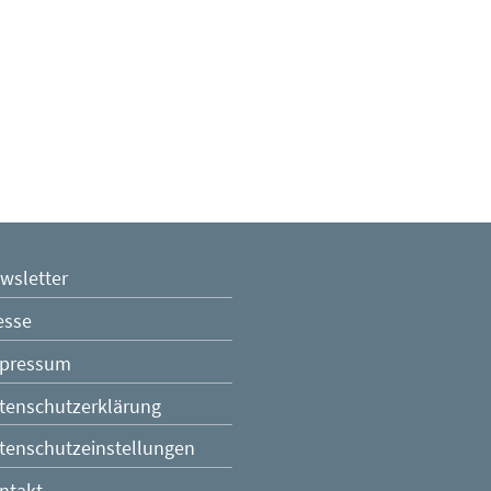
score.at
| Niederösterreich
0 319 18 39
(Öffnet eventuell ein Programm um die Numme
wsletter
t.kling@brandscore.at
(Öffnet eventuell ein Programm um a
esse
pressum
tenschutzerklärung
tenschutzeinstellungen
ntakt