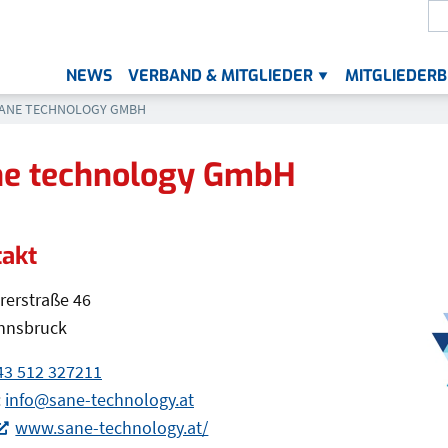
S
Die
NEWS
VERBAND & MITGLIEDER
MITGLIEDERB
UNTERMENÜ FÜR „VER
KTUELL: SANE TECHNOLOGY GMBH
ANE TECHNOLOGY GMBH
ne technology GmbH
takt
takt
rerstraße 46
Innsbruck
43 512 327211
(Öffnet eventuell ein Programm um die Numm
:
info@sane-technology.at
(Öffnet eventuell ein Programm u
www.sane-technology.at/
(Öffnet in einem neuen Tab oder Fenster)