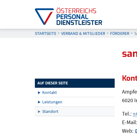
STARTSEITE
VERBAND & MITGLIEDER
FÖRDERER
A
S
Seitenleiste
sa
Kon
Kon
AUF DIESER SEITE
Ampfe
Kontakt
6020 
Leistungen
Standort
Tel.:
+
E-Mail
Web: