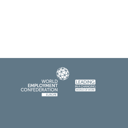
r „0043+436503191839“ anzurufen)
n den Empfänger eine E-Mail zu schicken)