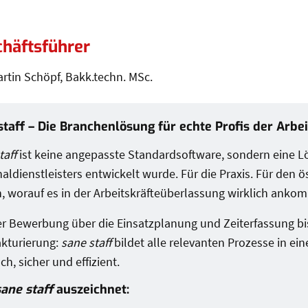
häftsführer
artin Schöpf, Bakk.techn. MSc.
tungen
staff – Die Branchenlösung für echte Profis der Arbe
taff
ist keine angepasste Standardsoftware, sondern eine Lö
aldienstleisters entwickelt wurde. Für die Praxis. Für den 
, worauf es in der Arbeitskräfteüberlassung wirklich anko
r Bewerbung über die Einsatzplanung und Zeiterfassung b
kturierung:
sane staff
bildet alle relevanten Prozesse in e
ch, sicher und effizient.
sane staff
auszeichnet: